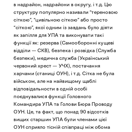
в надрайон, надрайони в округу, і т.д. Цю
структуру популярно називали “тереновою
сіткою”, “цивільною сіткою” або просто
“сіткою”, якої одним із завдань було діяти
як запілля для УПА та виконувати такі
функції як: резерва (Самооборонні кущеві
відділи — СКВ), безпека і розвідка (Служба
безпеки), медична служба (Український
червоний хрест — УЧХ), постачання
харчами (станиці ОУН), і т.д. Сітка не була
військом, але на найвищому щаблі
відповідальности в одній особі
поєднувалися функції Головного
Командира УПА та Голови Бюра Проводу
ОУН. Це, та факт, що понад 90 відсотків
вищих старшин УПА були членами цієї
ОУН сприяло тісній співпраці між обома