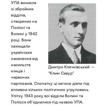
УПА виникла
зі збройних
відділів,
створених на
Поліссі та
Волині у 1942
році. Вони
захищали
українське
населення від
насильств
Дмитро Клячківський —
німців і
“Клим Савур”
червоних
партизанів. Спочатку ці загони діяли під
впливом кількох політичних угруповань.
Улітку 1943 року всі відділи Волині та
Полісся об’єдналися під назвою УПА.