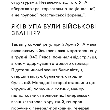
структурами. Незалежно від того УПА
зберегла характер загально-національної,
а не групової, повстанської формації.
ЯКІ В УПА БУЛИ ВІЙСЬКОВІ
ЗВАННЯ?
Так як у кожній реґулярній Армії УПА мала
свою схему військових звань проголошену
в грудні 1943. Рядові починали від стрільця,
згодом одержували старшого стрільця.
Підстаршинські звання були: вістун,
старший вістун, булавний, старший
булавний. Молодші і старші старшини це:
хорунжий, поручник, сотник, майор,
підполковник і полковник. Генеральські
звання: генерал-хорунжий, генерал-
поручник, генерал-полковник, генерал