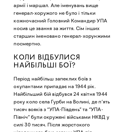
армії і маршал. Але іменувань вище
генерал-хоружого не було і тільки
кожночасний Головний Командир УПА
носив це звання за життя. Сім інших
старшин іменовано генерал-хорунжими
посмертно.
КОЛИ ВІДБУЛИСЯ
НАЙБІЛЬШІ БОЇ?
Період найбільш запеклих боїв з
окупантами припадає на 1944 рік.
Найбільший бій відбувся 24 квітня 1944
року коло села Гурби на Волині, де п’ять
тисяч вояків з “УПА-Південь” та “УПА-
Північ” були окружені військами НКВД у
силі 30 тисяч. Після жорстокого