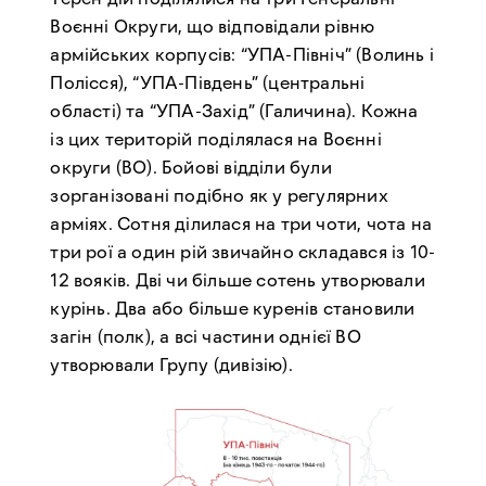
Воєнні Округи, що відповідали рівню
армійських корпусів: “УПА-Північ” (Волинь і
Полісся), “УПА-Південь” (центральні
області) та “УПА-Захід” (Галичина). Кожна
із цих територій поділялася на Воєнні
округи (ВО). Бойові відділи були
зорганізовані подібно як у регулярних
арміях. Сотня ділилася на три чоти, чота на
три рої а один рій звичайно складався із 10-
12 вояків. Дві чи більше сотень утворювали
курінь. Два або більше куренів становили
загін (полк), а всі частини однієї ВО
утворювали Групу (дивізію).