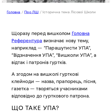
Головна
/
Про ЛШ
/
Історична тема Лісової Школи
Щоразу перед вишколом
Головна
Референтура
визначає нову тему,
наприклад — “Парашутисти УПА”,
“Відзначення УПА”, “Вишколи УПА”, а
відтак і патронів гуртків.
А згодом на вишколі гурткові
клейноди — назва, прапорець, пісня,
газетка — творяться учасниками
відповідно до гурткового патрона.
ЩО ТАКЕ УПА?