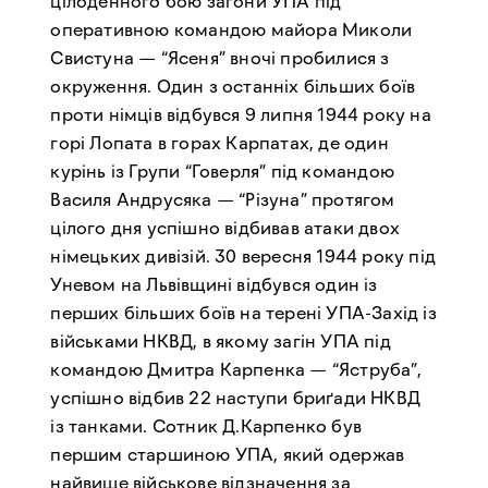
цілоденного бою загони УПА під
оперативною командою майора Миколи
Свистуна — “Ясеня” вночі пробилися з
окруження. Один з останніх більших боїв
проти німців відбувся 9 липня 1944 року на
горі Лопата в горах Карпатах, де один
курінь із Групи “Говерля” під командою
Василя Андрусяка — “Різуна” протягом
цілого дня успішно відбивав атаки двох
німецьких дивізій. 30 вересня 1944 року під
Уневом на Львівщині відбувся один із
перших більших боїв на терені УПА-Захід із
військами НКВД, в якому загін УПА під
командою Дмитра Карпенка — “Яструба”,
успішно відбив 22 наступи бриґади НКВД
із танками. Сотник Д.Карпенко був
першим старшиною УПА, який одержав
найвище військове відзначення за