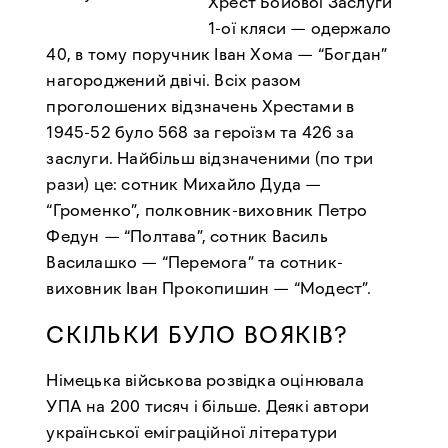
Хрест Бойової Заслуги
1-ої кляси — одержало
40, в тому поручник Іван Хома — “Богдан”
нагороджений двічі. Всіх разом
проголошених відзначень Хрестами в
1945-52 було 568 за героїзм та 426 за
заслуги. Найбільш відзначеними (по три
рази) це: сотник Михайло Дуда —
“Громенко”, полковник-виховник Петро
Федун — “Полтава”, сотник Василь
Василашко — “Перемога” та сотник-
виховник Іван Прокопишин — “Модест”.
СКІЛЬКИ БУЛО ВОЯКІВ?
Німецька військова розвідка оцінювала
УПА на 200 тисяч і більше. Деякі автори
української еміграційної літератури