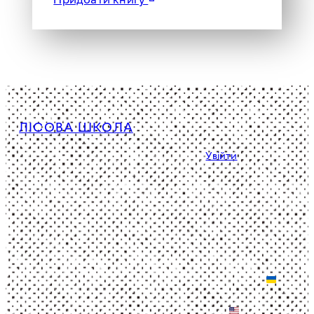
ЛІСОВА ШКОЛА
Політика конфіденційності
Увійти
Facebook
Instagram
YouTube
©
1964 –
BETA:
Зроблено
2025.
Функціонал
спільно в
Головна
працює в
Україні
Референтура
режимі
та США
ЛШ
дослідної