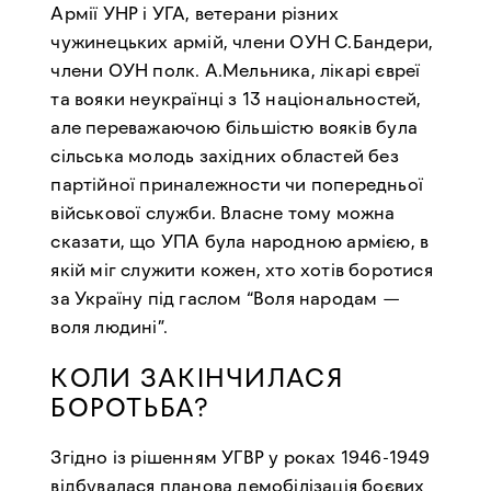
Армії УНР і УГА, ветерани різних
чужинецьких армій, члени ОУН С.Бандери,
члени ОУН полк. А.Мельника, лікарі євреї
та вояки неукраїнці з 13 національностей,
але переважаючою більшістю вояків була
сільська молодь західних областей без
партійної приналежности чи попередньої
військової служби. Власне тому можна
сказати, що УПА була народною армією, в
якій міг служити кожен, хто хотів боротися
за Україну під гаслом “Воля народам —
воля людині”.
КОЛИ ЗАКІНЧИЛАСЯ
БОРОТЬБА?
Згідно із рішенням УГВР у роках 1946-1949
відбувалася планова демобілізація боєвих