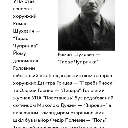
УПА став
генерал-
хорунжий
Роман
Шухевич —
“Тарас
Чупринка”.
Йому
Роман Шухевич —
допомагав
“Тарас Чупринка”
Головний
військовий штаб під керівництвом генерал-
хорунжих Дмитра Грицая — “Перебийноса”
та Олекси Гасина — “Лицаря”. Головний
журнал УПА “Повстанець” був редаґований
сотником Миколою Дужим — “Вировим” а
визначним командиром старшинських
шкіл був майор Федір Полевий — “Поль”.
Терен дій поділялися на три Генеральні