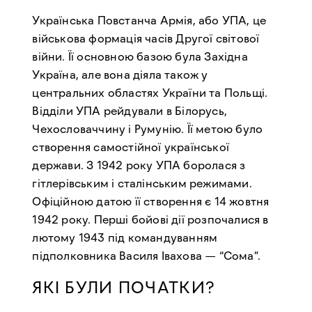
Українська Повстанча Армія, або УПА, це
військова формація часів Другої світової
війни. Її основною базою була Західна
Україна, але вона діяла також у
центральних областях України та Польщі.
Відділи УПА рейдували в Білорусь,
Чехословаччину і Румунію. Її метою було
створення самостійної української
держави. З 1942 року УПА боролася з
гітлерівським і сталінським режимами.
Офіційною датою її створення є 14 жовтня
1942 року. Перші бойові дії розпочалися в
лютому 1943 під командуванням
підполковника Василя Івахова — “Сома”.
ЯКІ БУЛИ ПОЧАТКИ?