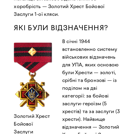
хоробрість — Золотий Хрест Бойової
Заслуги 1-ої кляси.
ЯКІ БУЛИ ВІДЗНАЧЕННЯ?
В січні 1944
встановленно систему
військових відзначень
для УПА, яких основою
були Хрести — золоті,
срібні та бронзові — із
поділом на дві
категорії: за бойові
заслуги-героїзм (5
хрестів) та за заслуги (3
Золотий Хрест
хрести). Найвище
Бойової
відзначення — Золотий
Заслуги