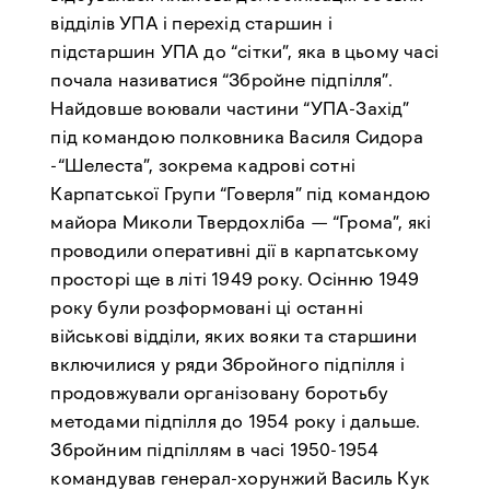
відділів УПА і перехід старшин і
підстаршин УПА до “сітки”, яка в цьому часі
почала називатися “Збройне підпілля”.
Найдовше воювали частини “УПА-Захід”
під командою полковника Василя Сидора
-“Шелеста”, зокрема кадрові сотні
Карпатської Групи “Говерля” під командою
майора Миколи Твердохліба — “Грома”, які
проводили оперативні дії в карпатському
просторі ще в літі 1949 року. Осінню 1949
року були розформовані ці останні
військові відділи, яких вояки та старшини
включилися у ряди Збройного підпілля і
продовжували організовану боротьбу
методами підпілля до 1954 року і дальше.
Збройним підпіллям в часі 1950-1954
командував генерал-хорунжий Василь Кук