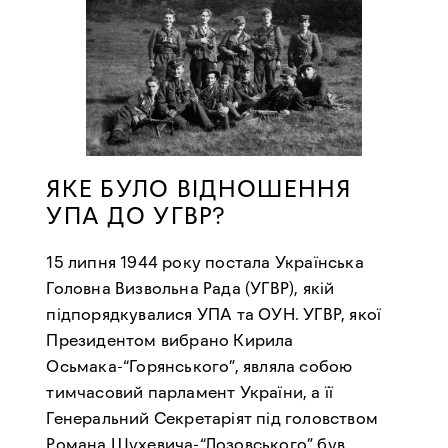
ЯКЕ БУЛО ВІДНОШЕННЯ
УПА ДО УГВР?
15 липня 1944 року постала Українська
Головна Визвольна Рада (УГВР), якій
підпорядкувалися УПА та ОУН. УГВР, якої
Президентом вибрано Кирила
Осьмака-“Горянського”, являла собою
тимчасовий парламент України, а її
Генеральний Секретаріят під головством
Романа Шухевича-“Лозовського” був