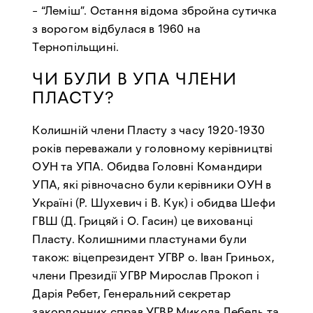
– “Леміш”. Остання відома збройна сутичка
з ворогом відбулася в 1960 на
Тернопільщині.
ЧИ БУЛИ В УПА ЧЛЕНИ
ПЛАСТУ?
Колишній члени Пласту з часу 1920-1930
років переважали у головному керівництві
ОУН та УПА. Обидва Головні Командири
УПА, які рівночасно були керівники ОУН в
Україні (Р. Шухевич і В. Кук) і обидва Шефи
ГВШ (Д. Грицяй і О. Гасин) це вихованці
Пласту. Колишними пластунами були
також: віцепрезидент УГВР о. Іван Гриньох,
члени Президії УГВР Мирослав Прокоп і
Дарія Ребет, Генеральний секретар
закордонних справ УГВР Микола Лебедь та