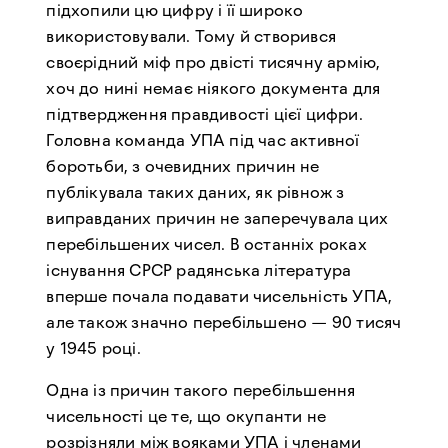
підхопили цю цифру і її широко
використовували. Тому й створився
своєрідний міф про двісті тисячну армію,
хоч до нині немає ніякого документа для
підтвердження правдивості цієї цифри.
Головна команда УПА під час активної
боротьби, з очевидних причин не
публікувала таких даних, як рівнож з
виправданих причин не заперечувала цих
перебільшених чисел. В останніх роках
існування СРСР радянська література
вперше почала подавати чисельність УПА,
але також значно перебільшено — 90 тисяч
у 1945 році.
Одна із причин такого перебільшення
чисельності це те, що окупанти не
розрізняли між вояками УПА і членами