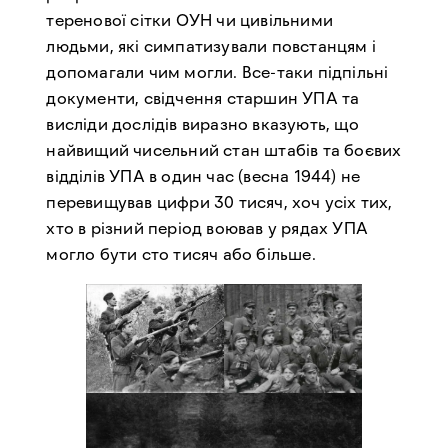
теренової сітки ОУН чи цивільними
людьми, які симпатизували повстанцям і
допомагали чим могли. Все-таки підпільні
документи, свідчення старшин УПА та
висліди дослідів виразно вказують, що
найвищий чисельний стан штабів та боєвих
відділів УПА в один час (весна 1944) не
перевищував цифри 30 тисяч, хоч усіх тих,
хто в різний період воював у рядах УПА
могло бути сто тисяч або більше.