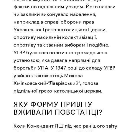
фактично підпільним урядом. Його накази
чи заклики виконувало населення,
наприклад в справі оборони прав
Української Греко-католицької Церкви,
спротиву насильній колективізації,
спротиву так званим виборам і подібне.
УГВР була тою політично-громадською
установою, яка давала напрямні для
боротьби УПА. У 1947 році до складу УГВР
увійшов також отець Микола
Хмільовський-“Лаврівський”, голова
підпільної греко-католицької церкви.
ЯКУ ФОРМУ ПРИВІТУ
ВЖИВАЛИ ПОВСТАНЦІ?
Коли Комендант ЛШ під час ранішого звіту