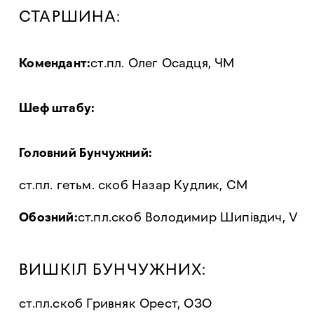
СТАРШИНА:
Комендант:
ст.пл. Олег Осадця, ЧМ
Шеф штабу:
Головний Бунчужний:
ст.пл. гетьм. скоб Назар Кудлик, СМ
Обозний:
ст.пл.скоб Володимир Шипівдич, V
ВИШКІЛ БУНЧУЖНИХ:
ст.пл.скоб Гривняк Орест, ОЗО