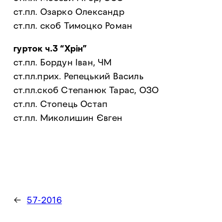
ст.пл. Озарко Олександр
ст.пл. скоб Тимоцко Роман
гурток ч.3 “Хрін”
ст.пл. Бордун Іван, ЧМ
ст.пл.прих. Репецький Василь
ст.пл.скоб Степанюк Тарас, ОЗО
ст.пл. Стопець Остап
ст.пл. Миколишин Євген
←
57-2016