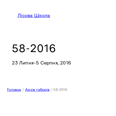
Перейти
до
Лісова Школа
вмісту
58-2016
23 Липня
–
5 Серпня, 2016
Головна
/
Архів таборів
/
58-2016