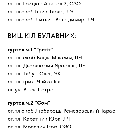
ст.пл. Грицюк Анатолій, ОЗО
ст.пл.скоб Іщик Тарас, ЛЧ
ст.пл.скоб Литвин Володимир, ЛЧ
ВИШКІЛ БУЛАВНИХ:
гурток ч.1 “Грегіт”
ст.пл. скоб Бадік Максим, ЛЧ
ст.пл. Дворакевич Ярослав, ЛЧ
ст.пл. Табун Олег, ЧК
ст.пл.прих. Чайка Іван
пл.уч. Вітек Петро
гурток ч.2 “Сом”
ст.пл.скоб Любарець-Ремезовський Тарас
ст.пл. Каратник Юра, ЛЧ
ст.пл. Мосевич Ігор, ОЗО