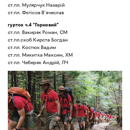
ст.пл. Мулярчук Назарій
ст.пл. Фєтісов В’ячеслав
гурток ч.4 “Горновий”
ст.пл. Вакиряк Роман, СМ
ст.пл.скоб Кирста Богдан
ст.пл. Костюк Вадим
ст.пл. Микитка Максим, ХМ
ст.пл. Чеберяк Андрій, ЛЧ