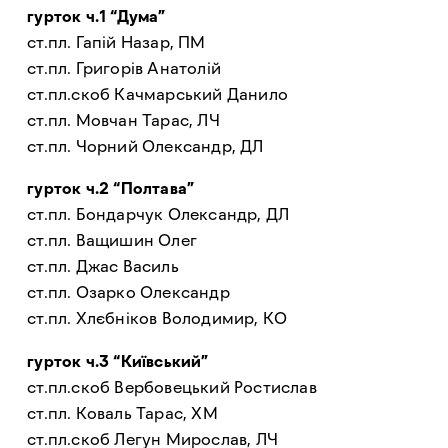
гурток ч.1 “Дума”
ст.пл. Гапій Назар, ПМ
ст.пл. Григорів Анатолій
ст.пл.скоб Качмарський Данило
ст.пл. Мовчан Тарас, ЛЧ
ст.пл. Чорний Олександр, ДЛ
гурток ч.2 “Полтава”
ст.пл. Бондарчук Олександр, ДЛ
ст.пл. Ващишин Олег
ст.пл. Джас Василь
ст.пл. Озарко Олександр
ст.пл. Хлєбніков Володимир, КО
гурток ч.3 “Київський”
ст.пл.скоб Вербовецький Ростислав
ст.пл. Коваль Тарас, ХМ
ст.пл.скоб Легун Мирослав, ЛЧ