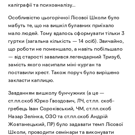
каліграфії та психоаналізу…
Особливістю цьогорічної Лісової Школи було
мабуть те, що на вишкіл булавних приїхало
мало людей. Тому вдалось сформувати тільки 3
гуртки (загальна кількість — 14 осіб). Звичайно,
що роботи не поменшало, а навіть побільшало
— від старості завалився легендарний Тризуб,
замість якого насипали міні-курган та
поставили хрест. Також поруч було вирішено
закласти каплицю.
Завданням вишколу бунчужних (а це —
ст.пл.скоб Юрко Гвоздович, ЛЧ, ст.пл. скоб-
гребець Іван Сороківський, ЧМ, ст.пл.скоб
Назар Зелінка, ОЗО та ст.пл.скоб Андрій
Жовтанецький, ПР) було задавати темп Лісової
Школи, проводити семінари та виконувати