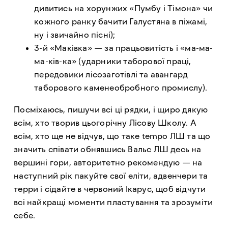
дивитись на хорунжих «Пумбу і Тімона» чи
кожного ранку бачити Галустяна в піжамі,
ну і звичайно пісні);
3-й «Маківка» — за працьовитість і «ма-ма-
ма-ків-ка» (ударники таборової праці,
передовики лісозаготівлі та авангард
таборового каменеобробного промислу).
Посміхаюсь, пишучи всі ці рядки, і щиро дякую
всім, хто творив цьогорічну Лісову Школу. А
всім, хто ще не відчув, що таке tempo ЛШ та що
значить співати обнявшись Вальс ЛШ десь на
вершині гори, авторитетно рекомендую — на
наступний рік пакуйте свої еліти, адвенчери та
терри і сідайте в червоний Ікарус, щоб відчути
всі найкращі моменти пластування та зрозуміти
себе.