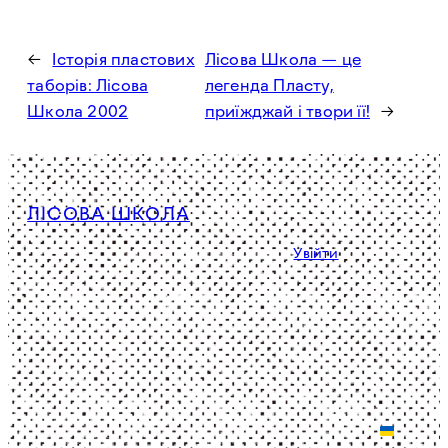
←
Історія пластових
Лісова Школа — це
таборів: Лісова
легенда Пласту,
Школа 2002
приїжджай і твори її!
→
ЛІСОВА ШКОЛА
Політика конфіденційності
Увійти
Facebook
Instagram
YouTube
©
1964 –
BETA:
Зроблено
2025.
Функціонал
спільно в
Головна
працює в
Україні
Референтура
режимі