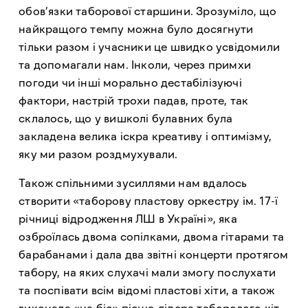
обов’язки таборової старшини. Зрозуміло, що
найкращого темпу можна було досягнути
тільки разом і учасники це швидко усвідомили
та допомагали нам. Інколи, через примхи
погоди чи інші морально дестабілізуючі
фактори, настрій трохи падав, проте, так
склалось, що у вишколі булавних була
закладена велика іскра креативу і оптимізму,
яку ми разом роздмухували.
Також спільними зусиллями нам вдалось
створити «таборову пластову оркестру ім. 17-ї
річниці відродження ЛШ в Україні», яка
озброїлась двома сопілками, двома гітарами та
барабанами і дала два звітні концерти протягом
табору, на яких слухачі мали змогу послухати
та поспівати всім відомі пластові хіти, а також