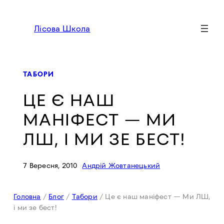
Перейти
до
Лісова Школа
вмісту
ТАБОРИ
ЦЕ Є НАШ
МАНІФЕСТ — МИ
ЛШ, І МИ ЗЕ БЕСТ!
7 Вересня, 2010
Андрій Жовтанецький
Головна
/
Блог
/
Табори
/
Це є наш маніфест — Ми ЛШ,
і ми зе бест!