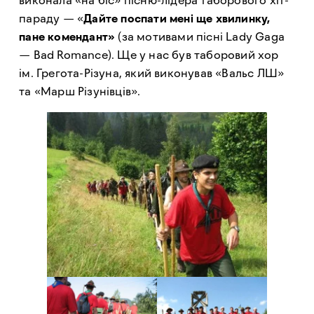
виконала «на біс» пісню-лідера таборового хіт-
параду — «
Дайте поспати мені ще хвилинку,
пане комендант»
(за мотивами пісні Lady Gaga
— Bad Romance). Ще у нас був таборовий хор
ім. Грегота-Різуна, який виконував «Вальс ЛШ»
та «Марш Різунівців».