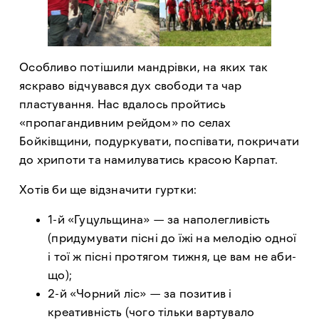
Особливо потішили мандрівки, на яких так
яскраво відчувався дух свободи та чар
пластування. Нас вдалось пройтись
«пропагандивним рейдом» по селах
Бойківщини, подуркувати, поспівати, покричати
до хрипоти та намилуватись красою Карпат.
Хотів би ще відзначити гуртки:
1-й «Гуцульщина» — за наполегливість
(придумувати пісні до їжі на мелодію одної
і тої ж пісні протягом тижня, це вам не аби-
що);
2-й «Чорний ліс» — за позитив і
креативність (чого тільки вартувало