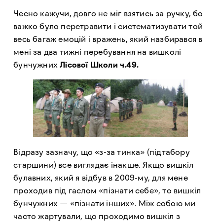
Чесно кажучи, довго не міг взятись за ручку, бо
важко було перетравити і систематизувати той
весь багаж емоцій і вражень, який назбирався в
мені за два тижні перебування на вишколі
бунчужних
Лісової Школи ч.49.
Відразу зазначу, що «з-за тинка» (підтабору
старшини) все виглядає інакше. Якщо вишкіл
булавних, який я відбув в 2009-му, для мене
проходив під гаслом «пізнати себе», то вишкіл
бунчужних — «пізнати інших». Між собою ми
часто жартували, що проходимо вишкіл з