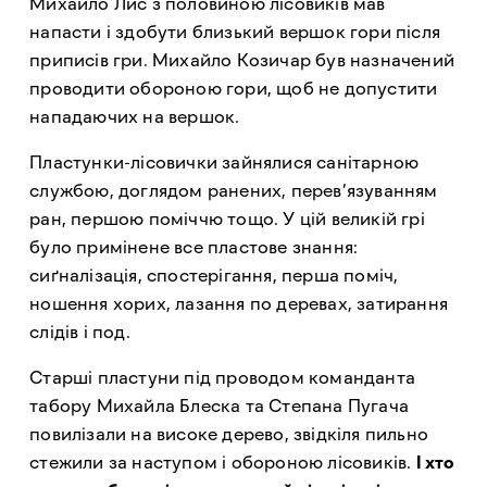
Михайло Лис з половиною лісовиків мав
напасти і здобути близький вершок гори після
приписів гри. Михайло Козичар був назначений
проводити обороною гори, щоб не допустити
нападаючих на вершок.
Пластунки-лісовички зайнялися санітарною
службою, доглядом ранених, перев’язуванням
ран, першою поміччю тощо. У цій великій грі
було примінене все пластове знання:
сиґналізація, спостерігання, перша поміч,
ношення хорих, лазання по деревах, затирання
слідів і под.
Старші пластуни під проводом команданта
табору Михайла Блеска та Степана Пугача
повилізали на високе дерево, звідкіля пильно
стежили за наступом і обороною лісовиків.
І хто