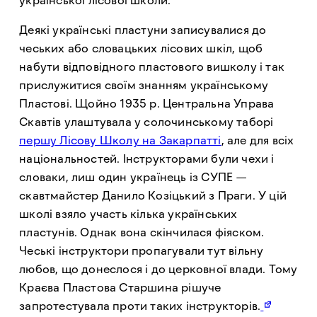
Деякі українські пластуни записувалися до
чеських або словацьких лісових шкіл, щоб
набути відповідного пластового вишколу і так
прислужитися своїм знанням українському
Пластові. Щойно 1935 р. Центральна Управа
Скавтів улаштувала у солочинському таборі
першу Лісову Школу на Закарпатті
, але для всіх
національностей. Інструкторами були чехи і
словаки, лиш один українець із СУПЕ —
скавтмайстер Данило Козіцький з Праги. У цій
школі взяло участь кілька українських
пластунів. Однак вона скінчилася фіяском.
Чеські інструктори пропагували тут вільну
любов, що донеслося і до церковної влади. Тому
Краєва Пластова Старшина рішуче
запротестувала проти таких інструкторів.