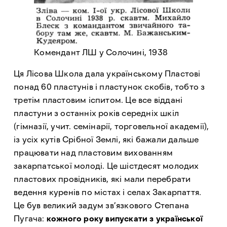
Комендант ЛШ у Солочині, 1938
Ця Лісова Школа дала українському Пластові
понад 60 пластунів і пластунок скобів, тобто з
третім пластовим іспитом. Це все віддані
пластуни з останніх років середніх шкіл
(гімназії, учит. семінарії, торговельної академії),
із усіх кутів Срібної Землі, які бажали дальше
працювати над пластовим вихованням
закарпатської молоді. Це шістдесят молодих
пластових провідників, які мали перебрати
ведення куренів по містах і селах Закарпаття.
Це був великий задум зв’язкового Степана
Пугача:
кожного року випускати з української