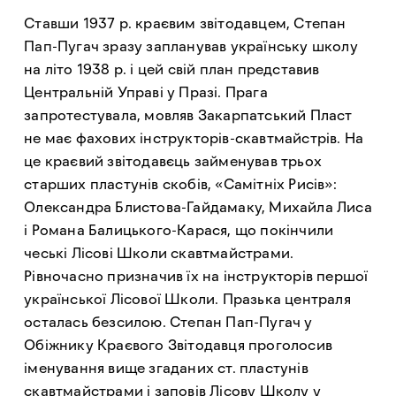
Ставши 1937 р. краєвим звітодавцем, Степан
Пап-Пугач зразу запланував українську школу
на літо 1938 р. і цей свій план представив
Центральній Управі у Празі. Прага
запротестувала, мовляв Закарпатський Пласт
не має фахових інструкторів-скавтмайстрів. На
це краєвий звітодавєць займенував трьох
старших пластунів скобів, «Самітніх Рисів»:
Олександра Блистова-Гайдамаку, Михайла Лиса
і Романа Балицького-Карася, що покінчили
чеські Лісові Школи скавтмайстрами.
Рівночасно призначив їх на інструкторів першої
української Лісової Школи. Празька централя
осталась безсилою. Степан Пап-Пугач у
Обіжнику Краєвого Звітодавця проголосив
іменування вище згаданих ст. пластунів
скавтмайстрами і заповів Лісову Школу у