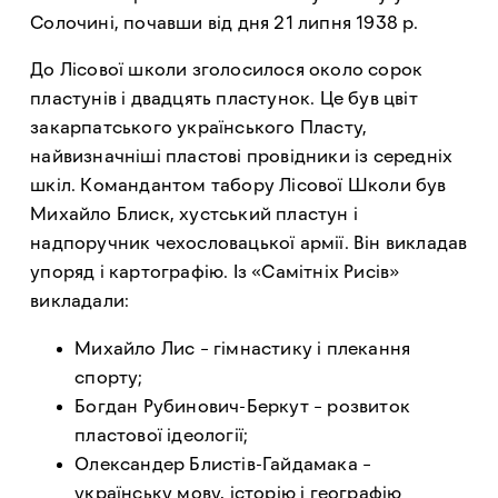
Солочині, почавши від дня 21 липня 1938 р.
До Лісової школи зголосилося около сорок
пластунів і двадцять пластунок. Це був цвіт
закарпатського українського Пласту,
найвизначніші пластові провідники із середніх
шкіл. Командантом табору Лісової Школи був
Михайло Блиск, хустський пластун і
надпоручник чехословацької армії. Він викладав
упоряд і картографію. Із «Самітніх Рисів»
викладали:
Михайло Лис – гімнастику і плекання
спорту;
Богдан Рубинович-Беркут – розвиток
пластової ідеології;
Олександер Блистів-Гайдамака –
українську мову, історію і географію