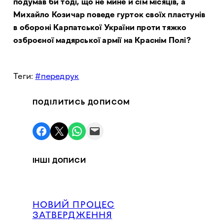
подумав би тоді, що не мине й сім місяців, а
Михайло Козичар поведе гурток своїх пластунів
в обороні Карпатської України проти тяжко
озброєної мадярської армії на Краснім Полі?
Теги:
передрук
ПОДІЛИТИСЬ ДОПИСОМ
Поділитись у Facebook
Поділитись в X
Поділитись у WhatsApp
Надіслати поштою
ІНШІ ДОПИСИ
НОВИЙ ПРОЦЕС
ЗАТВЕРДЖЕННЯ