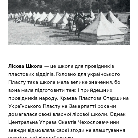
Лісова Школа
— це школа для провідників
пластових відділів. Головно для українського
Пласту така школа мала велике значення, бо
вона мала підготовити теж: і прийдешних
провідників народу. Краєва Пластова Старшина
Українського Пласту на Закарпатті роками
домагалася своєї власної лісової школи. Однак
Центральна Управа Скавтів Чехословаччини
завжди відмовляла своєї згоди на влаштування
української лісової школи.