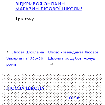
ВІДКРИВСЯ ОНЛАЙН-
МАГАЗИН ЛІСОВОЇ ШКОЛИ!
1 рік тому
←
Лісова Школа на
Слово коменданта Лісової
Закарпатті 1935-36
Школи про дубові жолуді
років
→
ЛІСОВА ШКОЛА
Політика конфіденційності
Увійти