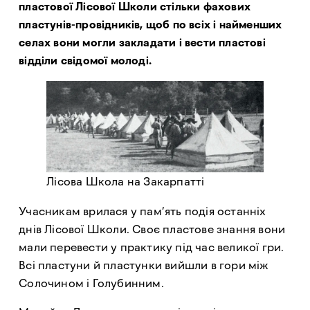
пластової Лісової Школи стільки фахових
пластунів-провідників, щоб по всіх і найменших
селах вони могли закладати і вести пластові
відділи свідомої молоді.
Лісова Школа на Закарпатті
Учасникам врилася у пам’ять подія останніх
днів Лісової Школи. Своє пластове знання вони
мали перевести у практику під час великої гри.
Всі пластуни й пластунки вийшли в гори між
Солочином і Голубинним.